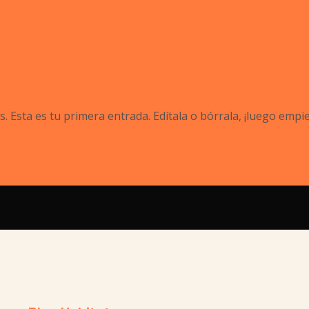
oel@dgi.gal
Esta es tu primera entrada. Edítala o bórrala, ¡luego empiez